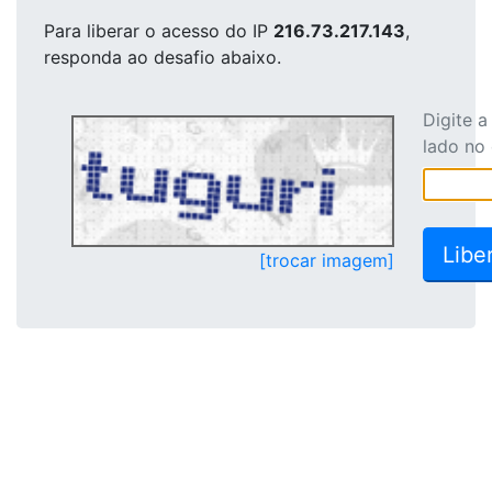
Para liberar o acesso
do IP
216.73.217.143
,
responda ao desafio abaixo.
Digite 
lado no
[trocar imagem]