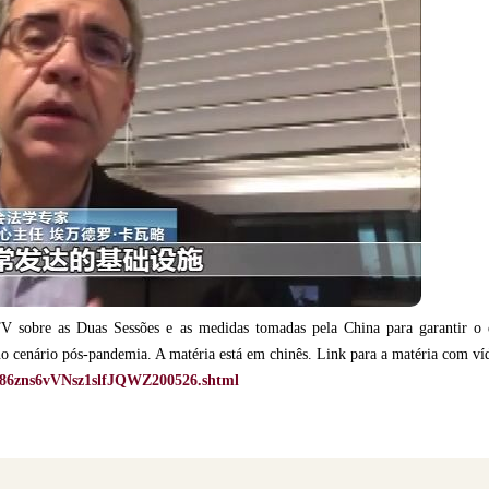
TV sobre as Duas Sessões e as medidas tomadas pela China para garantir o
o cenário pós-pandemia. A matéria está em chinês. Link para a matéria com ví
I286zns6vVNsz1slfJQWZ200526.shtml