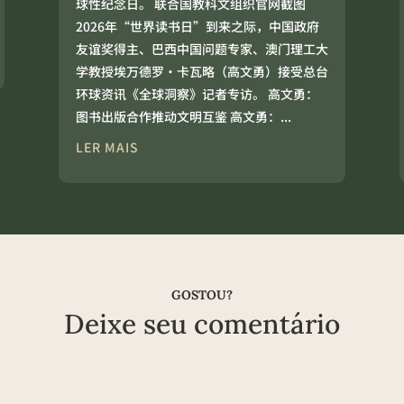
球性纪念日。 联合国教科文组织官网截图
2026年“世界读书日”到来之际，中国政府
友谊奖‌得主、巴西中国问题专家、澳门理工大
学教授埃万德罗·卡瓦略（高文勇）接受总台
环球资讯《全球洞察》记者专访。 高文勇：
图书出版合作推动文明互鉴 高文勇：...
LER MAIS
GOSTOU?
Deixe seu comentário