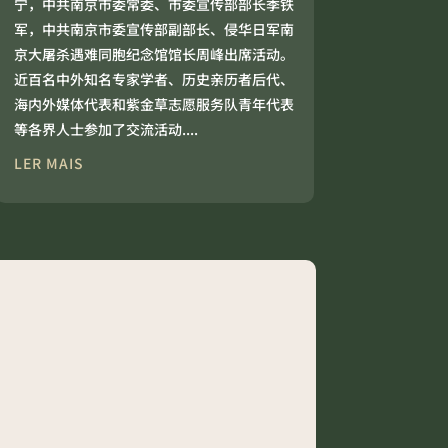
宁，中共南京市委常委、市委宣传部部长季铁
军，中共南京市委宣传部副部长、侵华日军南
京大屠杀遇难同胞纪念馆馆长周峰出席活动。
近百名中外知名专家学者、历史亲历者后代、
海内外媒体代表和紫金草志愿服务队青年代表
等各界人士参加了交流活动....
LER MAIS